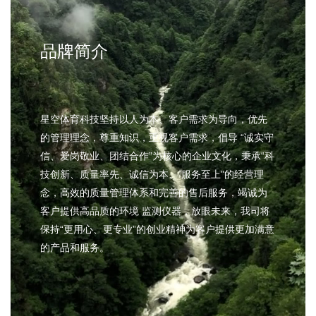
品牌简介
星空体育科技坚持以人为本、客户需求为导向，优先
的管理理念，尊重知识，重视客户需求，倡导 “诚实守
信、爱岗敬业、团结合作”为核心的企业文化，秉承“科
技创新、质量率先、诚信为本、 服务至上”的经营理
念，高效的质量管理体系和完善的售后服务，竭诚为
客户提供高品质的环境 监测仪器，放眼未来，我司将
保持“更用心、更专业”的创业精神为客户提供更加满意
的产品和服务。