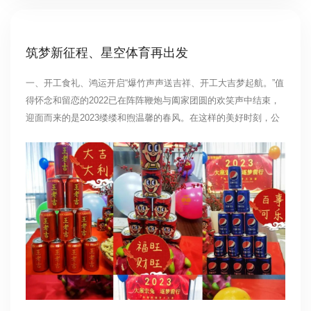
筑梦新征程、星空体育再出发
一、开工食礼、鸿运开启“爆竹声声送吉祥、开工大吉梦起航。”值
得怀念和留恋的2022已在阵阵鞭炮与阖家团圆的欢笑声中结束，
迎面而来的是2023缕缕和煦温馨的春风。在这样的美好时刻，公
司精心准备了满满的祝福，星空体育人团结奋进、以更加饱满的
热情、勤奋的努力、全身心的投入，为完成新一年的各项工作开
好头、起