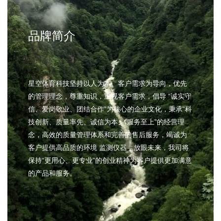
品牌简介
星空体育科技坚持以人为本、客户需求为导向，优先
的管理理念，尊重知识，重视客户需求，倡导 “诚实守
信、爱岗敬业、团结合作”为核心的企业文化，秉承“科
技创新、质量率先、诚信为本、 服务至上”的经营理
念，高效的质量管理体系和完善的售后服务，竭诚为
客户提供高品质的环境 监测仪器，放眼未来，我司将
保持“更用心、更专业”的创业精神为客户提供更加满意
的产品和服务。