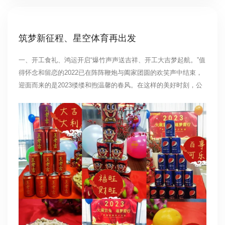
筑梦新征程、星空体育再出发
一、开工食礼、鸿运开启“爆竹声声送吉祥、开工大吉梦起航。”值
得怀念和留恋的2022已在阵阵鞭炮与阖家团圆的欢笑声中结束，
迎面而来的是2023缕缕和煦温馨的春风。在这样的美好时刻，公
司精心准备了满满的祝福，星空体育人团结奋进、以更加饱满的
热情、勤奋的努力、全身心的投入，为完成新一年的各项工作开
好头、起