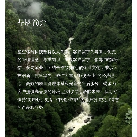
大气污染物排放标准》中相关规定要
求，采用红外摄像方式对加油站内卸
油口、油气回收口、集液罐口、加油
品牌简介
机油气回收管和阀门处、
星空体育科技坚持以人为本、客户需求为导向，优先
的管理理念，尊重知识，重视客户需求，倡导 “诚实守
信、爱岗敬业、团结合作”为核心的企业文化，秉承“科
技创新、质量率先、诚信为本、 服务至上”的经营理
念，高效的质量管理体系和完善的售后服务，竭诚为
客户提供高品质的环境 监测仪器，放眼未来，我司将
保持“更用心、更专业”的创业精神为客户提供更加满意
的产品和服务。