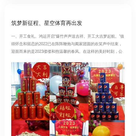
筑梦新征程、星空体育再出发
一、开工食礼、鸿运开启“爆竹声声送吉祥、开工大吉梦起航。”值
得怀念和留恋的2022已在阵阵鞭炮与阖家团圆的欢笑声中结束，
迎面而来的是2023缕缕和煦温馨的春风。在这样的美好时刻，公
司精心准备了满满的祝福，星空体育人团结奋进、以更加饱满的
热情、勤奋的努力、全身心的投入，为完成新一年的各项工作开
好头、起