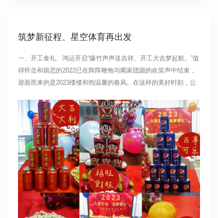
筑梦新征程、星空体育再出发
一、开工食礼、鸿运开启“爆竹声声送吉祥、开工大吉梦起航。”值
得怀念和留恋的2022已在阵阵鞭炮与阖家团圆的欢笑声中结束，
迎面而来的是2023缕缕和煦温馨的春风。在这样的美好时刻，公
司精心准备了满满的祝福，星空体育人团结奋进、以更加饱满的
热情、勤奋的努力、全身心的投入，为完成新一年的各项工作开
好头、起