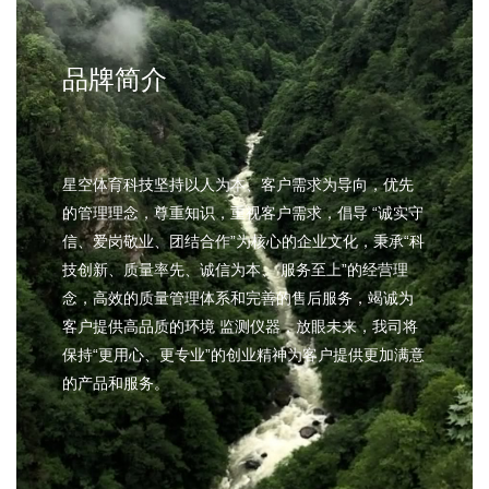
大气污染物排放标准》中相关规定要
求，采用红外摄像方式对加油站内卸
油口、油气回收口、集液罐口、加油
品牌简介
机油气回收管和阀门处、
星空体育科技坚持以人为本、客户需求为导向，优先
的管理理念，尊重知识，重视客户需求，倡导 “诚实守
信、爱岗敬业、团结合作”为核心的企业文化，秉承“科
技创新、质量率先、诚信为本、 服务至上”的经营理
念，高效的质量管理体系和完善的售后服务，竭诚为
客户提供高品质的环境 监测仪器，放眼未来，我司将
保持“更用心、更专业”的创业精神为客户提供更加满意
的产品和服务。