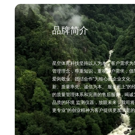
品牌简介
星空体育科技坚持以人为本、客户需求为
管理理念，尊重知识，重视客户需求，倡导
爱岗敬业、团结合作”为核心的企业文化，
新、质量率先、诚信为本、 服务至上”的
的质量管理体系和完善的售后服务，竭诚
品质的环境 监测仪器，放眼未来，我司将
更专业”的创业精神为客户提供更加满意