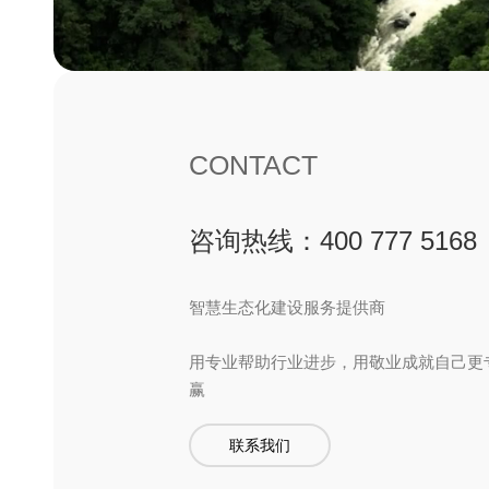
CONTACT
咨询热线：400 777 5168
智慧生态化建设服务提供商
用专业帮助行业进步，用敬业成就自己更
赢
联系我们