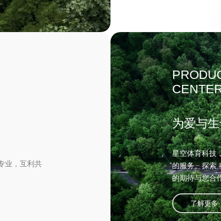
PRODU
CENTE
为爱与生
星空体育科技
专业，互利共
的服务。探索 
的期待与您合
了解更多