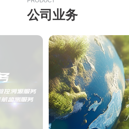
PRODUCT
公司业务