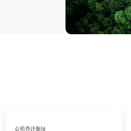
公司乔迁新址