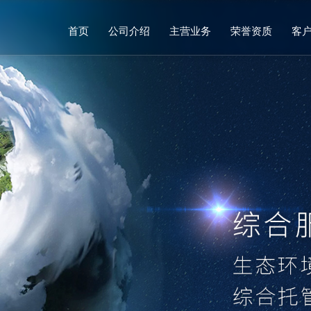
首页
公司介绍
主营业务
荣誉资质
客