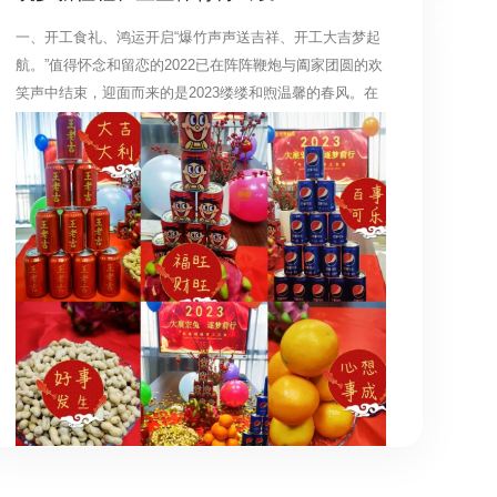
育
杏彩体
育
爱游戏
一、开工食礼、鸿运开启“爆竹声声送吉祥、开工大吉梦起
体育
航。”值得怀念和留恋的2022已在阵阵鞭炮与阖家团圆的欢
笑声中结束，迎面而来的是2023缕缕和煦温馨的春风。在
这样的美好时刻，公司精心准备了满满的祝福，星空体育
人团结奋进、以更加饱满的热情、勤奋的努力、全身心的
投入，为完成新一年的各项工作开好头、起