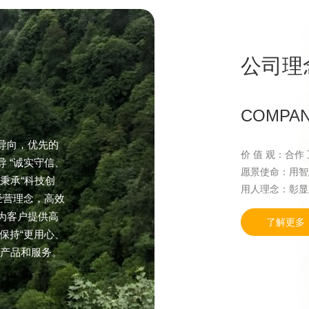
公司理
COMPAN
导向，优先的
价 值 观：合作 
 “诚实守信、
愿景使命：用智
秉承“科技创
用人理念：彰显
经营理念，高效
为客户提供高
了解更多
保持“更用心、
的产品和服务。