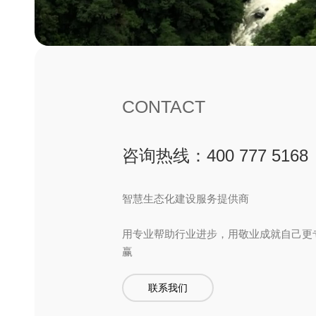
CONTACT
咨询热线：400 777 5168
智慧生态化建设服务提供商
用专业帮助行业进步，用敬业成就自己更
赢
联系我们