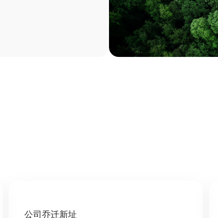
公司乔迁新址