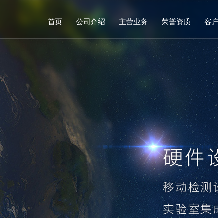
首页
公司介绍
主营业务
荣誉资质
客