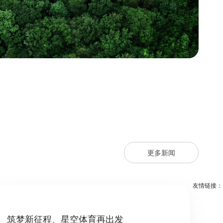
更多新闻
友情链接：
华体会体
育
星空体
育
米兰体
筑梦新征程、星空体育再出发
育
MK体