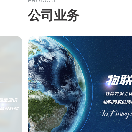
PRODUCT
公司业务