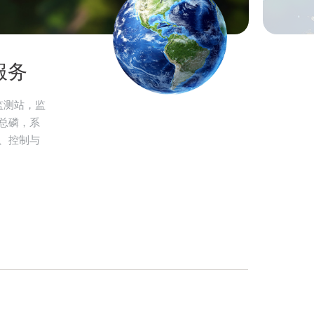
服务
监测站，监
总磷，系
、控制与